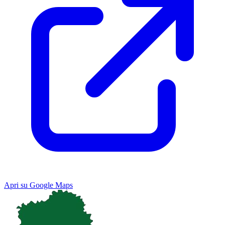
Apri su Google Maps
Keyboard shortcuts
Image may be subject to copyright
Terms
Map
Satellite