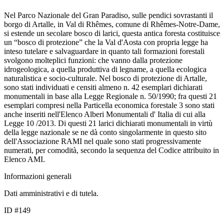
Nel Parco Nazionale del Gran Paradiso, sulle pendici sovrastanti il
borgo di Artalle, in Val di Rhêmes, comune di Rhêmes-Notre-Dame,
si estende un secolare bosco di larici, questa antica foresta costituisce
un “bosco di protezione” che la Val d'Aosta con propria legge ha
inteso tutelare e salvaguardare in quanto tali formazioni forestali
svolgono molteplici funzioni: che vanno dalla protezione
idrogeologica, a quella produttiva di legname, a quella ecologica
naturalistica e socio-culturale. Nel bosco di protezione di Artalle,
sono stati individuati e censiti almeno n. 42 esemplari dichiarati
monumentali in base alla Legge Regionale n. 50/1990; fra questi 21
esemplari compresi nella Particella economica forestale 3 sono stati
anche inseriti nell'Elenco Alberi Monumentali d' Italia di cui alla
Legge 10 /2013. Di questi 21 larici dichiarati monumentali in virtù
della legge nazionale se ne dà conto singolarmente in questo sito
dell'Associazione RAMI nel quale sono stati progressivamente
numerati, per comodità, secondo la sequenza del Codice attribuito in
Elenco AMI.
Informazioni generali
Dati amministrativi e di tutela.
ID #149