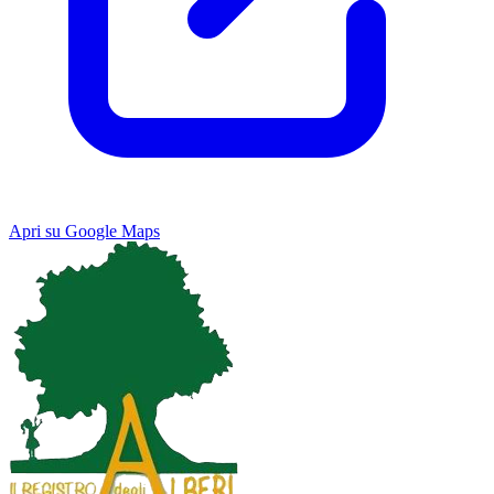
Apri su Google Maps
Keyboard shortcuts
Image may be subject to copyright
Terms
Map
Satellite