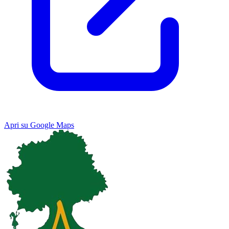
Apri su Google Maps
Keyboard shortcuts
Image may be subject to copyright
Terms
Map
Satellite