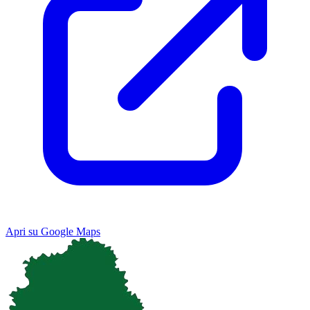
Apri su Google Maps
Keyboard shortcuts
Image may be subject to copyright
Terms
Map
Satellite