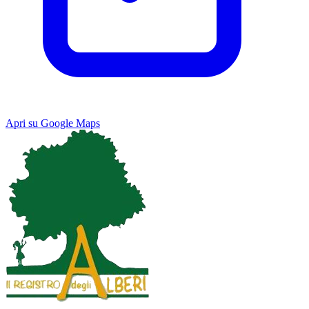
Apri su Google Maps
Keyboard shortcuts
Image may be subject to copyright
Terms
Map
Satellite