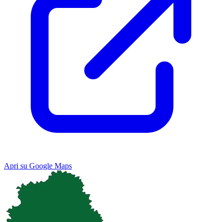
Apri su Google Maps
Keyboard shortcuts
Image may be subject to copyright
Terms
Map
Satellite