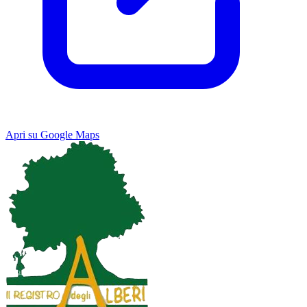
Apri su Google Maps
Keyboard shortcuts
Image may be subject to copyright
Terms
Map
Satellite