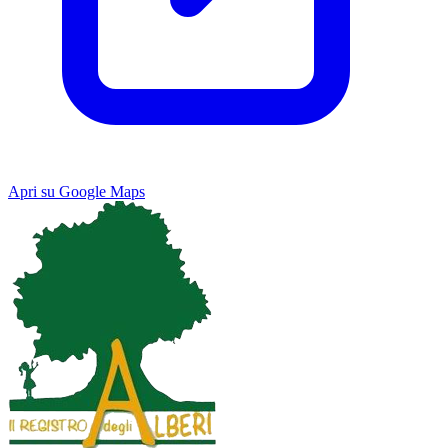
Apri su Google Maps
Keyboard shortcuts
Image may be subject to copyright
Terms
Map
Satellite