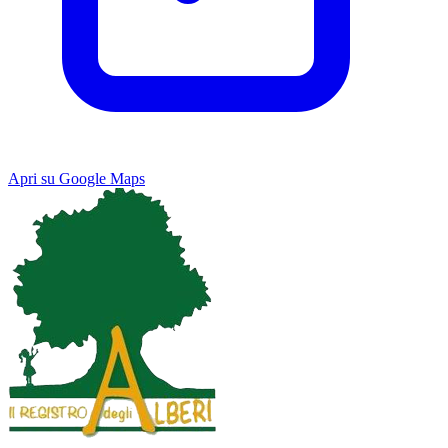
Apri su Google Maps
Keyboard shortcuts
Image may be subject to copyright
Terms
Map
Satellite