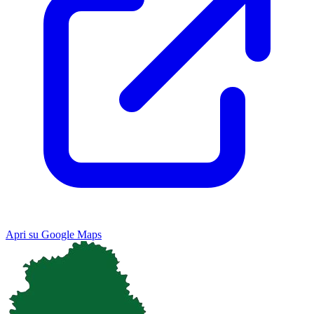
Apri su Google Maps
Keyboard shortcuts
Image may be subject to copyright
Terms
Map
Satellite