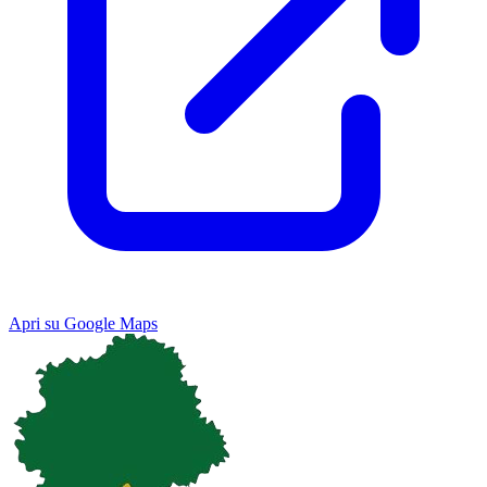
Apri su Google Maps
Keyboard shortcuts
Image may be subject to copyright
Terms
Map
Satellite