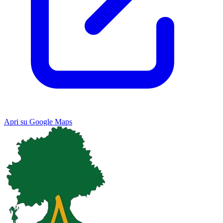
Apri su Google Maps
Keyboard shortcuts
Image may be subject to copyright
Terms
Map
Satellite