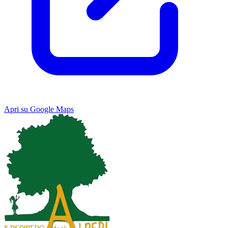
Apri su Google Maps
Keyboard shortcuts
Image may be subject to copyright
Terms
Map
Satellite