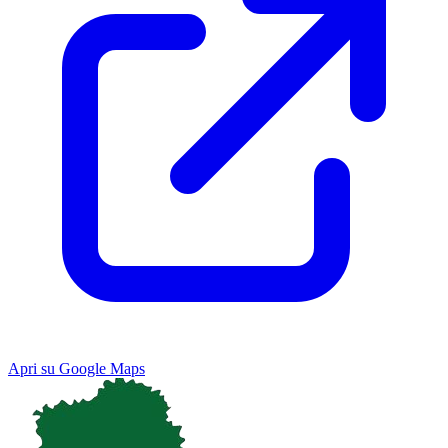
Apri su Google Maps
Keyboard shortcuts
Image may be subject to copyright
Terms
Map
Satellite