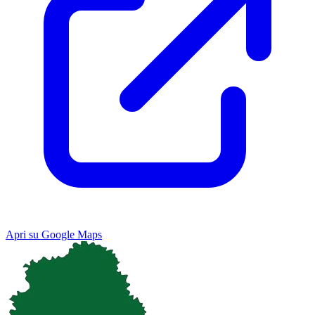
Apri su Google Maps
Keyboard shortcuts
Image may be subject to copyright
Terms
Map
Satellite