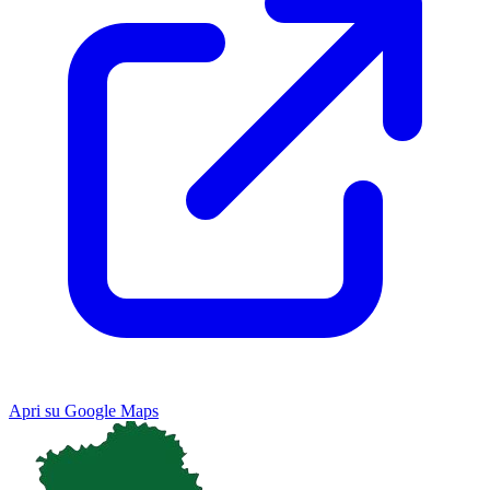
Apri su Google Maps
Keyboard shortcuts
Image may be subject to copyright
Terms
Map
Satellite