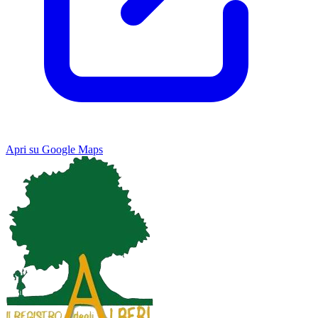
Apri su Google Maps
Keyboard shortcuts
Image may be subject to copyright
Terms
Map
Satellite