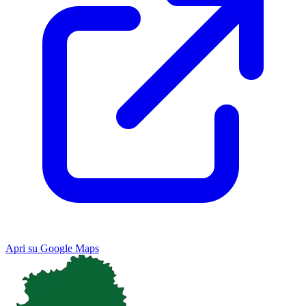
Apri su Google Maps
Keyboard shortcuts
Image may be subject to copyright
Terms
Map
Satellite