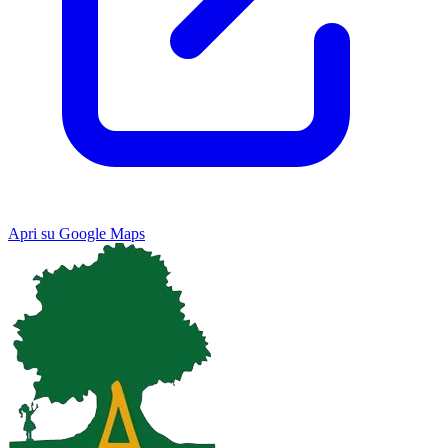
Apri su Google Maps
Keyboard shortcuts
Image may be subject to copyright
Terms
Map
Satellite