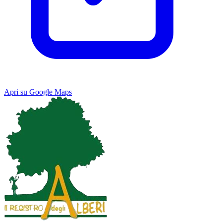
Apri su Google Maps
Keyboard shortcuts
Image may be subject to copyright
Terms
Map
Satellite