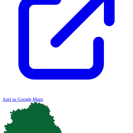
Apri su Google Maps
Keyboard shortcuts
Image may be subject to copyright
Terms
Map
Satellite