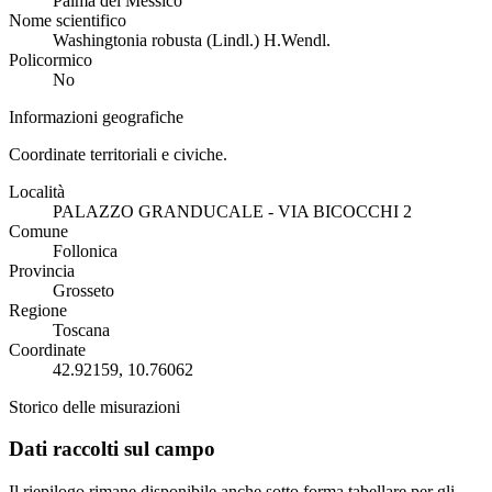
Palma del Messico
Nome scientifico
Washingtonia robusta (Lindl.) H.Wendl.
Policormico
No
Informazioni geografiche
Coordinate territoriali e civiche.
Località
PALAZZO GRANDUCALE - VIA BICOCCHI 2
Comune
Follonica
Provincia
Grosseto
Regione
Toscana
Coordinate
42.92159, 10.76062
Storico delle misurazioni
Dati raccolti sul campo
Il riepilogo rimane disponibile anche sotto forma tabellare per gli