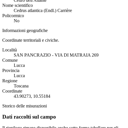
Cedro dell'Atlante
Nome scientifico
Cedrus atlantica (Endl.) Carrière
Policormico
No
Informazioni geografiche
Coordinate territoriali e civiche.
Località
SAN PANCRAZIO - VIA DI MATRAIA 269
Comune
Lucca
Provincia
Lucca
Regione
Toscana
Coordinate
43.90273, 10.55184
Storico delle misurazioni
Dati raccolti sul campo
Il riepilogo rimane disponibile anche sotto forma tabellare per gli