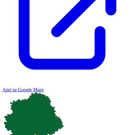
Apri su Google Maps
Keyboard shortcuts
Image may be subject to copyright
Terms
Map
Satellite