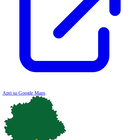
Apri su Google Maps
Keyboard shortcuts
Image may be subject to copyright
Terms
Map
Satellite