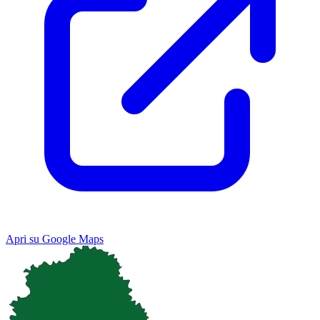
Apri su Google Maps
Keyboard shortcuts
Image may be subject to copyright
Terms
Map
Satellite