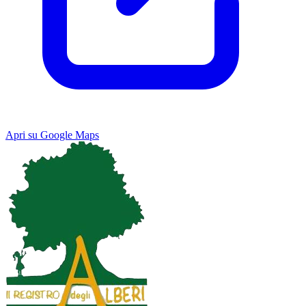
Apri su Google Maps
Keyboard shortcuts
Image may be subject to copyright
Terms
Map
Satellite