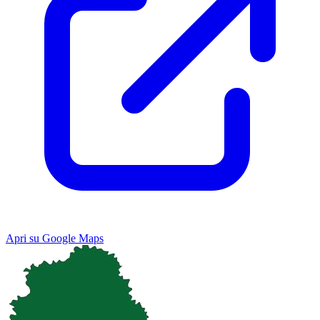
Apri su Google Maps
Keyboard shortcuts
Image may be subject to copyright
Terms
Map
Satellite