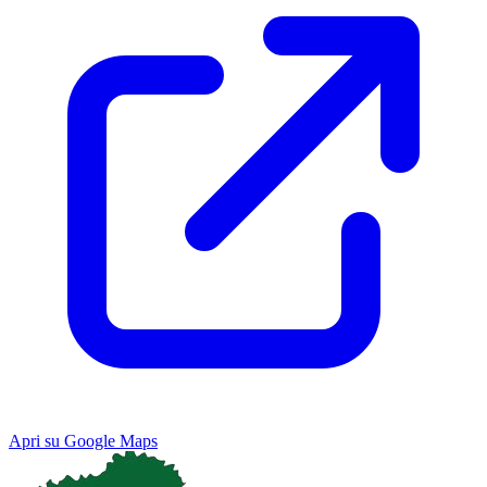
Apri su Google Maps
Keyboard shortcuts
Image may be subject to copyright
Terms
Map
Satellite