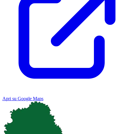
Apri su Google Maps
Keyboard shortcuts
Image may be subject to copyright
Terms
Map
Satellite