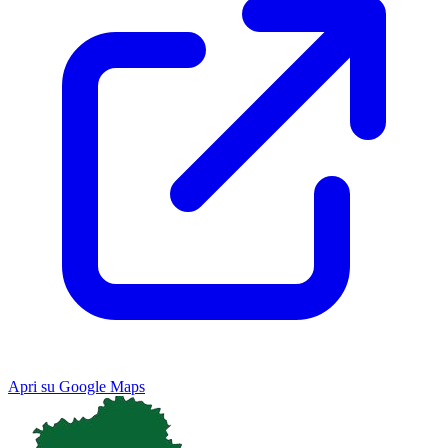
Apri su Google Maps
Keyboard shortcuts
Image may be subject to copyright
Terms
Map
Satellite