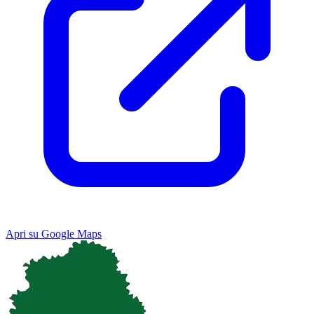
Apri su Google Maps
Keyboard shortcuts
Image may be subject to copyright
Terms
Map
Satellite