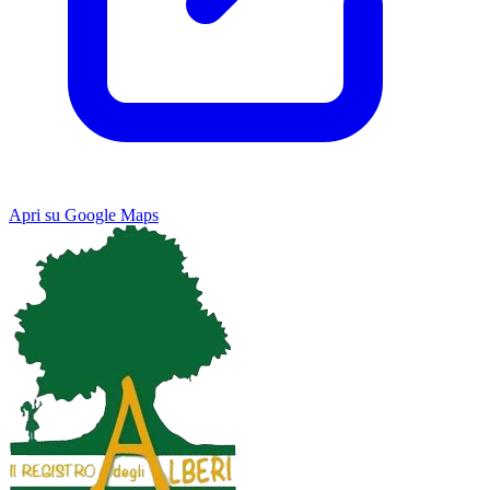
Apri su Google Maps
Keyboard shortcuts
Image may be subject to copyright
Terms
Map
Satellite