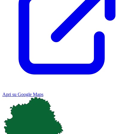
Apri su Google Maps
Keyboard shortcuts
Image may be subject to copyright
Terms
Map
Satellite