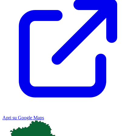
Apri su Google Maps
Keyboard shortcuts
Image may be subject to copyright
Terms
Map
Satellite