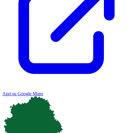
Apri su Google Maps
Keyboard shortcuts
Image may be subject to copyright
Terms
Map
Satellite