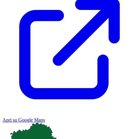
Apri su Google Maps
Keyboard shortcuts
Image may be subject to copyright
Terms
Map
Satellite