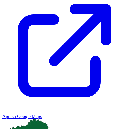
Apri su Google Maps
Keyboard shortcuts
Image may be subject to copyright
Terms
Map
Satellite