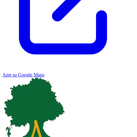
Apri su Google Maps
Keyboard shortcuts
Image may be subject to copyright
Terms
Map
Satellite