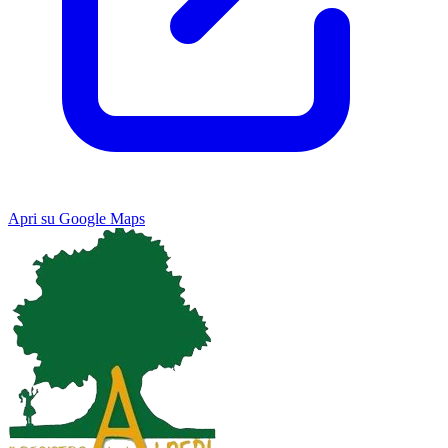
Apri su Google Maps
Keyboard shortcuts
Image may be subject to copyright
Terms
Map
Satellite