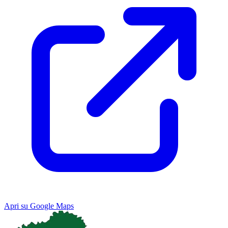
Apri su Google Maps
Keyboard shortcuts
Image may be subject to copyright
Terms
Map
Satellite