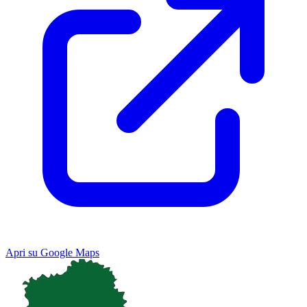
Apri su Google Maps
Keyboard shortcuts
Image may be subject to copyright
Terms
Map
Satellite