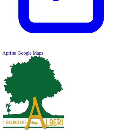
Apri su Google Maps
Keyboard shortcuts
Image may be subject to copyright
Terms
Map
Satellite