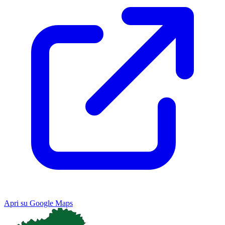
Apri su Google Maps
Keyboard shortcuts
Image may be subject to copyright
Terms
Map
Satellite