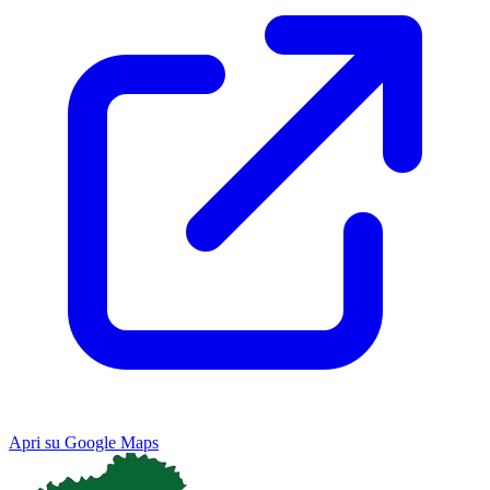
Apri su Google Maps
Keyboard shortcuts
Image may be subject to copyright
Terms
Map
Satellite