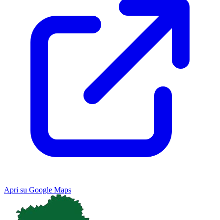
Apri su Google Maps
Keyboard shortcuts
Image may be subject to copyright
Terms
Map
Satellite