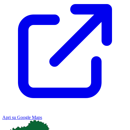
Apri su Google Maps
Keyboard shortcuts
Image may be subject to copyright
Terms
Map
Satellite