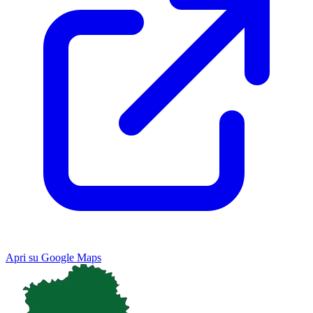
Apri su Google Maps
Keyboard shortcuts
Image may be subject to copyright
Terms
Map
Satellite