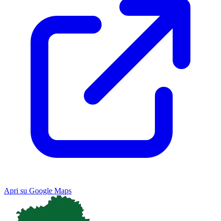
Apri su Google Maps
Keyboard shortcuts
Image may be subject to copyright
Terms
Map
Satellite