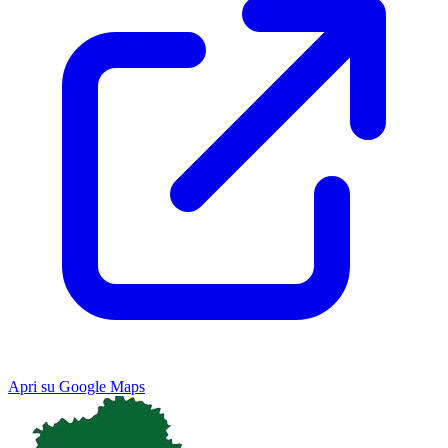
Apri su Google Maps
Keyboard shortcuts
Image may be subject to copyright
Terms
Map
Satellite